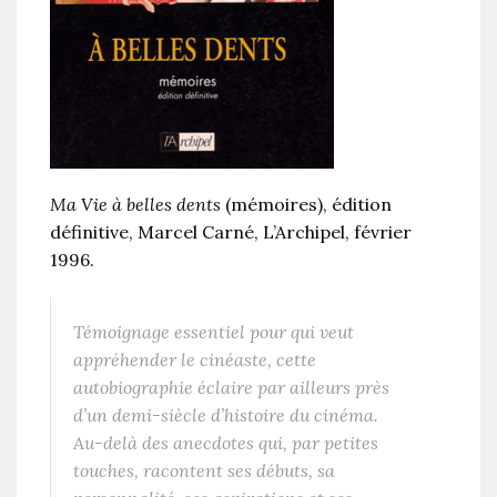
Ma Vie
à belles dents
(mémoires), édition
définitive, Marcel Carné, L’Archipel, février
1996.
Témoignage essentiel pour qui veut
appréhender le cinéaste, cette
autobiographie éclaire par ailleurs près
d’un demi-siècle d’histoire du cinéma.
Au-delà des anecdotes qui, par petites
touches, racontent ses débuts, sa