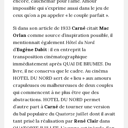
encore, cauchemar pour l’âme. Amour
impossible qui s’exprime aussi dans le jeu de
ceux qu’on a pu appeler « le couple parfait ».
Si dans son article de 1933
Carné
citait
Mac
Orlan
comme source d’inspiration possible, il
mentionnait également
Hôtel du Nord
d’
Eugène Dabit
: il en entreprit la
transposition cinématographique
immédiatement après QUAI DE BRUMES. Du
livre, il ne conserva que le cadre. Au cinéma
HOTEL DU NORD sert de « lieu » aux amours
crapuleuses ou malheureuses de deux couples
qui commencent à ne plus être que des
abstractions. HOTEL DU NORD permet
d’autre part à
Carné
de tourner une version
du bal populaire du
Quatorze juillet
dont il avait
tant prisé la réalisation par
René Clair
dans
QUATORZE JUILLET. L’oeuvre est inégale. Son