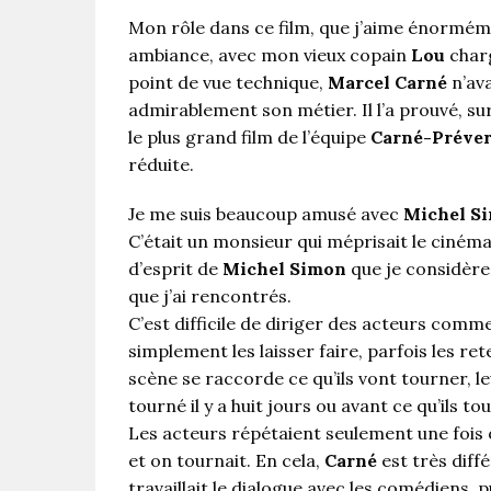
Mon rôle dans ce film, que j’aime énormémen
ambiance, avec mon vieux copain
Lou
charg
point de vue technique,
Marcel Carné
n’ava
admirablement son métier. Il l’a prouvé, s
le plus grand film de l’équipe
Carné-Préver
réduite.
Je me suis beaucoup amusé avec
Michel S
C’était un monsieur qui méprisait le cinéma et
d’esprit de
Michel Simon
que je considère
que j’ai rencontrés.
C’est difficile de diriger des acteurs comm
simplement les laisser faire, parfois les ret
scène se raccorde ce qu’ils vont tourner, le
tourné il y a huit jours ou avant ce qu’ils 
Les acteurs répétaient seulement une fois 
et on tournait. En cela,
Carné
est très diff
travaillait le dialogue avec les comédiens, p