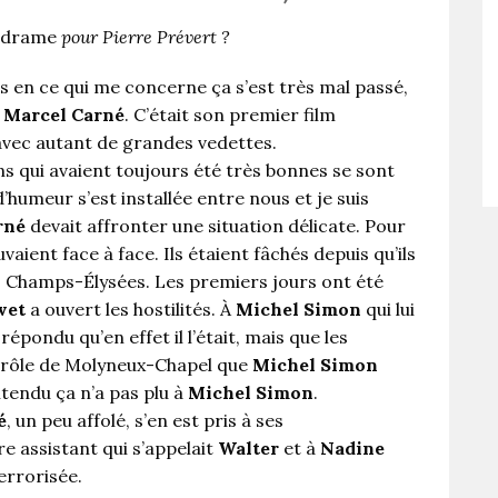
 drame
pour Pierre Prévert ?
is en ce qui me concerne ça s’est très mal passé,
c
Marcel Carné
. C’était son premier film
t avec autant de grandes vedettes.
ions qui avaient toujours été très bonnes se sont
’humeur s’est installée entre nous et je suis
rné
devait affronter une situation délicate. Pour
vaient face à face. Ils étaient fâchés depuis qu’ils
s Champs-Élysées. Les premiers jours ont été
vet
a ouvert les hostilités. À
Michel Simon
qui lui
répondu qu’en effet il l’était, mais que les
e rôle de Molyneux-Chapel que
Michel Simon
entendu ça n’a pas plu à
Michel Simon
.
é
, un peu affolé, s’en est pris à ses
re assistant qui s’appelait
Walter
et à
Nadine
terrorisée.