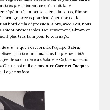
t très précisément ce qu’il allait faire.
: en répétant la fameuse scène du repas,
Simon
 l’orange prévus pour les répétitions et le
t au bord de la dépression. Alors, avec
Lou
, nous
ils soient présentables. Heureusement,
Simon
et
ient plus très faim pour le tournage.
e de drame
que s’est formée l’équipe
Gabin
,
 Colisée, ça a très mal marché. La presse a été
pogée de sa carrière a déclaré: «
Ce film me plaît
 » C’est ainsi qu’il a rencontré
Carné
et
Jacques
et
Le jour se lève
.