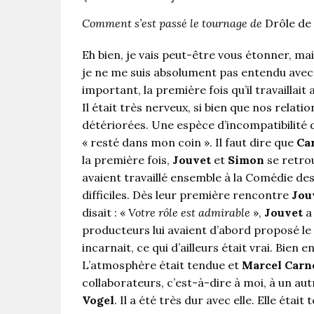
Comment s’est passé le tournage de
Drôle de
Eh bien, je vais peut-être vous étonner, ma
je ne me suis absolument pas entendu ave
important, la première fois qu’il travaillai
Il était très nerveux, si bien que nos relat
détériorées. Une espèce d’incompatibilité d
« resté dans mon coin ». Il faut dire que
Ca
la première fois,
Jouvet
et
Simon
se retrou
avaient travaillé ensemble à la Comédie de
difficiles. Dès leur première rencontre
Jou
disait : «
Votre rôle est admirable
»,
Jouvet
a 
producteurs lui avaient d’abord proposé l
incarnait, ce qui d’ailleurs était vrai. Bien 
L’atmosphère était tendue et
Marcel Carn
collaborateurs, c’est-à-dire à moi, à un aut
Vogel
. Il a été très dur avec elle. Elle était 