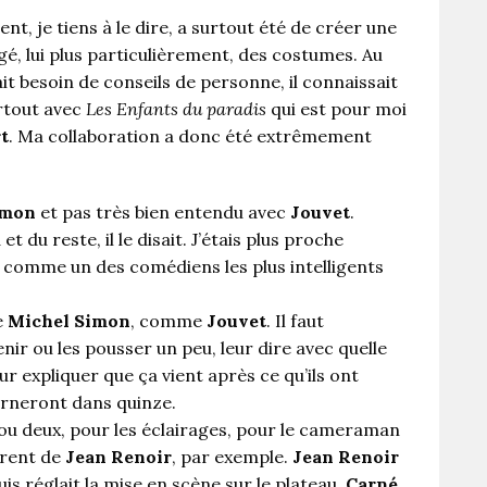
t, je tiens à le dire, a surtout été de créer une
é, lui plus particulièrement, des costumes. Au
it besoin de conseils de personne, il connaissait
urtout avec
Les Enfants du paradis
qui est pour moi
t
. Ma collaboration a donc été extrêmement
imon
et pas très bien entendu avec
Jouvet
.
 du reste, il le disait. J’étais plus proche
 comme un des comédiens les plus intelligents
e
Michel Simon
, comme
Jouvet
. Il faut
enir ou les pousser un peu, leur dire avec quelle
ur expliquer que ça vient après ce qu’ils ont
tourneront dans quinze.
ou deux, pour les éclairages, pour le cameraman
érent de
Jean Renoir
, par exemple.
Jean Renoir
uis réglait la mise en scène sur le plateau.
Carné