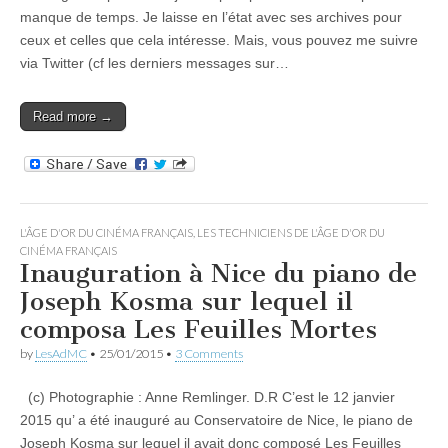
manque de temps. Je laisse en l’état avec ses archives pour
ceux et celles que cela intéresse. Mais, vous pouvez me suivre
via Twitter (cf les derniers messages sur…
Read more →
L'ÂGE D'OR DU CINÉMA FRANÇAIS
,
LES TECHNICIENS DE L'ÂGE D'OR DU
CINÉMA FRANÇAIS
Inauguration à Nice du piano de
Joseph Kosma sur lequel il
composa Les Feuilles Mortes
by
LesAdMC
•
25/01/2015
•
3 Comments
(c) Photographie : Anne Remlinger. D.R C’est le 12 janvier
2015 qu’ a été inauguré au Conservatoire de Nice, le piano de
Joseph Kosma sur lequel il avait donc composé Les Feuilles