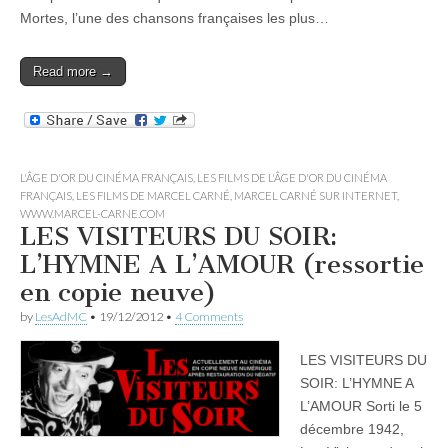
Mortes, l’une des chansons françaises les plus…
Read more →
L'ÂGE D'OR DU CINÉMA FRANÇAIS
,
LES FILMS DE L'ÂGE D'OR DU CINÉMA
FRANÇAIS
,
LES FILMS DE MARCEL CARNÉ
,
MARCEL CARNÉ SUR INTERNET
,
WWW.MARCEL-CARNE.COM
LES VISITEURS DU SOIR:
L’HYMNE A L’AMOUR (ressortie
en copie neuve)
by
LesAdMC
•
19/12/2012
•
4 Comments
LES VISITEURS DU
SOIR: L’HYMNE A
L’AMOUR Sorti le 5
décembre 1942,