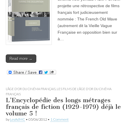
projette une rétrospective de films
français fort judicieusement
nommée : The French Old Wave
(autrement dit la Vieille Vague
Française en opposition bien sur
à…
Read more →
L'ÂGE D'OR DU CINÉMA FRANÇAIS
,
LES FILMS DE L'ÂGE D'OR DU CINÉMA
FRANÇAIS
L’Encyclopédie des longs métrages
français de fiction (1929-1979) déjà le
volume 5 !
by
LesAdMC
•
05/06/2012
•
1 Comment