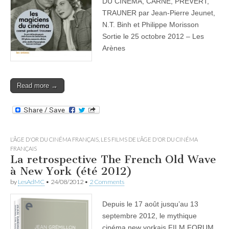
DU CINÉMA, CARNÉ, PRÉVERT,
TRAUNER par Jean-Pierre Jeunet,
N.T. Binh et Philippe Morisson
Sortie le 25 octobre 2012 – Les
Arènes
Read more →
L'ÂGE D'OR DU CINÉMA FRANÇAIS
,
LES FILMS DE L'ÂGE D'OR DU CINÉMA
FRANÇAIS
La retrospective The French Old Wave
à New York (été 2012)
by
LesAdMC
•
24/08/2012
•
2 Comments
Depuis le 17 août jusqu’au 13
septembre 2012, le mythique
cinéma new yorkais FILM FORUM