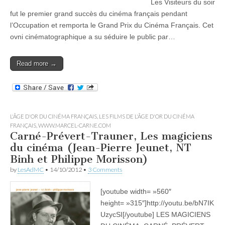
Les Visiteurs du soir
fut le premier grand succès du cinéma français pendant
l’Occupation et remporta le Grand Prix du Cinéma Français. Cet
ovni cinématographique a su séduire le public par…
Read more →
L'ÂGE D'OR DU CINÉMA FRANÇAIS
,
LES FILMS DE L'ÂGE D'OR DU CINÉMA
FRANÇAIS
,
WWW.MARCEL-CARNE.COM
Carné-Prévert-Trauner, Les magiciens
du cinéma (Jean-Pierre Jeunet, NT
Binh et Philippe Morisson)
by
LesAdMC
•
14/10/2012
•
3 Comments
[youtube width= »560″
height= »315″]http://youtu.be/bN7IK
UzycSI[/youtube] LES MAGICIENS