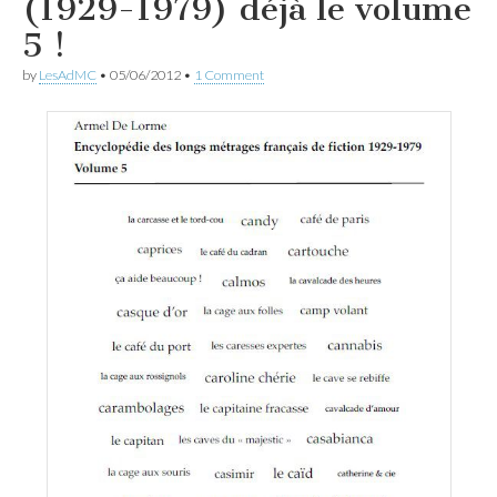
(1929-1979) déjà le volume
5 !
by
LesAdMC
•
05/06/2012
•
1 Comment