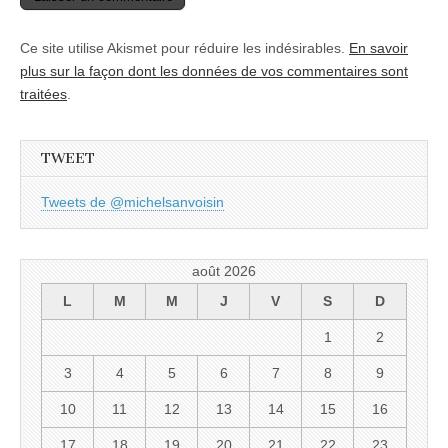
Ce site utilise Akismet pour réduire les indésirables.
En savoir
plus sur la façon dont les données de vos commentaires sont
traitées
.
TWEET
Tweets de @michelsanvoisin
août 2026
L
M
M
J
V
S
D
1
2
3
4
5
6
7
8
9
10
11
12
13
14
15
16
17
18
19
20
21
22
23