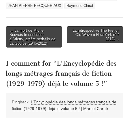
JEAN-PIERRE PECQUERIAUX
Raymond Chirat
Post
← La mort de Michel
La retrospective The French
Souvais le confident
Old Wave à New York (été
navigation
d’Arletty, arrière petit-fils de
2012) →
La Goulue (1946-2012)
1 comment for “
L’Encyclopédie des
longs métrages français de fiction
(1929-1979) déjà le volume 5 !
”
Pingback:
L’Encyclopédie des longs métrages français de
fiction (1929-1979) déjà le volume 5 ! | Marcel Carné