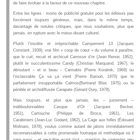
de faire évoluer à la faveur de ce nouveau chapitre.
Entre les lignes : moins de publicité gratuite pour les éditeurs pas
forcément toujours généreux, mais, dans le même temps,
davantage de notules critiques, que nous souhaitons, plus que
jamais, en rupture avec le mieux-disant culturel.
Plutôt l’insolite et irréprochable Campement 13 (Jacques
Constant, 1939), vrai film « coup de cœur » du volume à paraître,
que le cuit, recuit et archicuit Carrosse d’or (Jean Renoir, 1952),
plutôt le succulentissime Candy (Christian Marquand, 1967), le
déroutant – et si beau – Cannabis (Pierre Koralnik, 1969) ou
l’inclassable Ça va ça vient (Pierre Barouh, 1970) que le
parfaitement insupportable Calmos(Bertrand Blier, 1975) ou la
pénible et archidiffusée Carapate (Gérard Oury, 1978).
Mais toujours, et plus que jamais, les – justement –
indéboulonnables Casque d’Or (Jacques Becker,
1951), Cartouche (Philippe de Broca, 1961), Les
Carabiniers (Jean-Luc Godard, 1962), La Cage aux folles (Édouard
Molinaro, 1978), voulus comme autant de jalons immédiatement
reconnaissables à cette promenade foutraque et méthodique où il
sera aussi – et peut-être avant tout – question de cinéastes peu