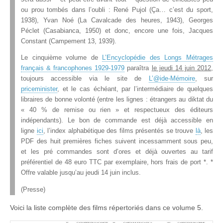
ou prou tombés dans l’oubli : René Pujol (Ça… c’est du sport,
1938), Yvan Noé (La Cavalcade des heures, 1943), Georges
Péclet (Casabianca, 1950) et donc, encore une fois, Jacques
Constant (Campement 13, 1939).
Le cinquième volume de
L’Encyclopédie des Longs Métrages
français & francophones 1929-1979
paraîtra
le jeudi 14 juin 2012
,
toujours accessible via le site de
L’@ide-Mémoire
, sur
priceminister
, et le cas échéant, par l’intermédiaire de quelques
libraires de bonne volonté (entre les lignes : étrangers au diktat du
« 40 % de remise ou rien » et respectueux des éditeurs
indépendants). Le bon de commande est déjà accessible en
ligne
ici
, l’index alphabétique des films présentés se trouve
là
, les
PDF des huit premières fiches suivent incessamment sous peu,
et les pré commandes sont d’ores et déjà ouvertes au tarif
préférentiel de 48 euro TTC par exemplaire, hors frais de port *. *
Offre valable jusqu’au jeudi 14 juin inclus.
(Presse)
Voici la liste complète des films répertoriés dans ce volume 5.