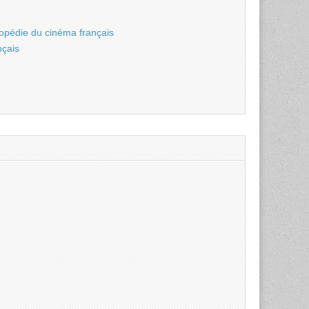
opédie du cinéma français
nçais