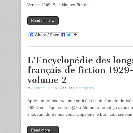
Venise 1949. Si le film souffre de…
Read more →
L’Encyclopédie des long
français de fiction 1929
volume 2
by
LesAdMC
•
19/07/2010
•
0 Comments
Après un premier volume sorti à la fin de l’année derni
262 films, l’équipe de L’@ide-Mémoire remet ça avec u
imposant dont nous vous rappelons le but : tout simpl
Read more →