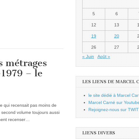
5
6
12
13
19
20
26
27
« Juin
Août »
s métrages
-1979 – le
LES LIENS DE MARCEL 
le site dédié à Marcel Ca
Marcel Carné sur Youtub
ère qui recensait pas moins de
Rejoignez-nous sur TWI
n second volume toujours aussi
ement recenser…
LIENS DIVERS