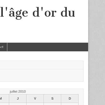
l'âge d'or du
act
juillet 2010
M
J
V
S
D