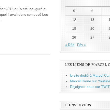
ier 2015 qu’ a été inauguré au
5
6
quel il avait donc composé Les
12
13
…
19
20
26
27
« Déc
Fév »
LES LIENS DE MARCEL 
le site dédié à Marcel Ca
Marcel Carné sur Youtub
Rejoignez-nous sur TWI
LIENS DIVERS