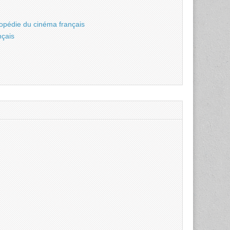
opédie du cinéma français
nçais