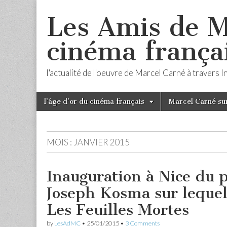
Les Amis de M
cinéma frança
l'actualité de l'oeuvre de Marcel Carné à travers 
Skip
Main
l’âge d’or du cinéma français
Marcel Carné sur
to
menu
content
MOIS :
JANVIER 2015
Inauguration à Nice du 
Joseph Kosma sur lequel
Les Feuilles Mortes
by
LesAdMC
•
25/01/2015
•
3 Comments