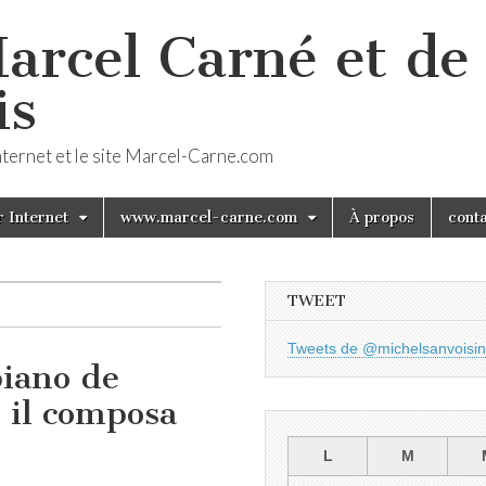
arcel Carné et de 
is
Internet et le site Marcel-Carne.com
 Internet
www.marcel-carne.com
À propos
cont
TWEET
Tweets de @michelsanvoisin
piano de
 il composa
L
M