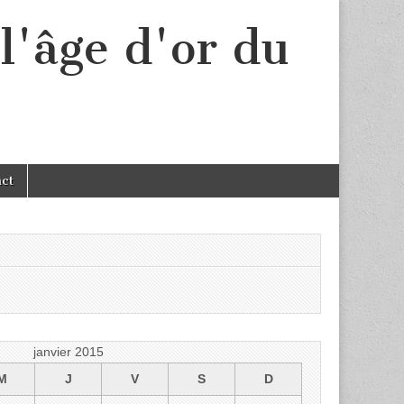
l'âge d'or du
act
janvier 2015
M
J
V
S
D