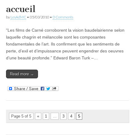
accueil
by
LesAdMC
•
05/03/2010
•
0 Comments
“Les films de Carné corroborent la vision baudelairienne selon
laquelle chagrin et mélancolie sont les composantes
fondamentales de l’art. Ils confirment que les sentiments de
perte, d’exil et d’impuissance peuvent engendrer des oeuvres
d’une beauté profonde.” Edward Baron Turk –…
Read more →
Page 5 of 5
«
1
…
3
4
5