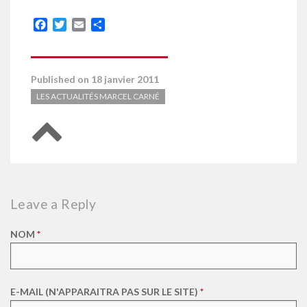
Facebook
Twitter
Email
Partager
Published on 18 janvier 2011
LES ACTUALITÉS MARCEL CARNÉ
Retour en haut de page
Leave a Reply
NOM
*
E-MAIL (N'APPARAITRA PAS SUR LE SITE)
*