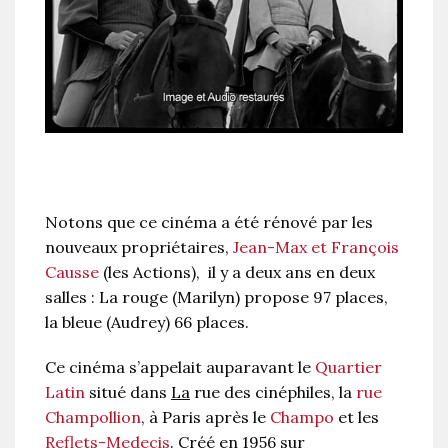
Notons que ce cinéma a été rénové par les
nouveaux propriétaires,
Jean-Max et François
Causse
(les Actions), il y a deux ans en deux
salles : La rouge (Marilyn) propose 97 places,
la bleue (Audrey) 66 places.
Ce cinéma s’appelait auparavant le
Quartier
Latin
situé dans
La
rue des cinéphiles, la
rue
Champollion
, à Paris après le
Champo
et les
Reflets-Medecis
. Créé en 1956 sur