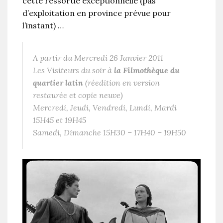
cette ressortie exceptionnelle (pas
d’exploitation en province prévue pour
l’instant) …
A partir du Mercredi 26 Janvier 2011
Les Visiteurs du soir
à
la Filmothèque du
quartier latin
(réedition en version
restaurée et copie neuve)
Mercredi, Jeudi, Vendredi, Lundi, Mardi
15H45 et 19H45
Samedi, Dimanche 15H30 – 17H40 – 19H50