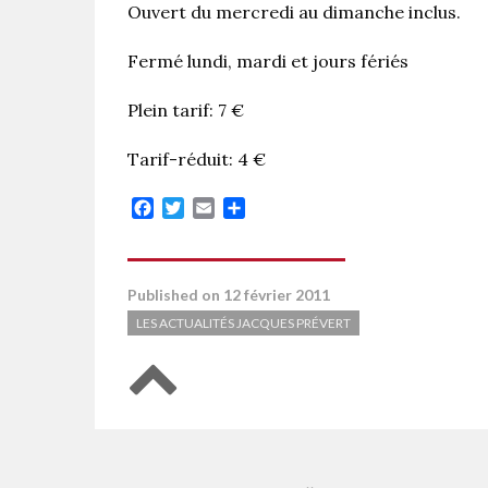
Ouvert du mercredi au dimanche inclus.
Fermé lundi, mardi et jours fériés
Plein tarif: 7 €
Tarif-réduit: 4 €
Facebook
Twitter
Email
Partager
Published on 12 février 2011
LES ACTUALITÉS JACQUES PRÉVERT
Retour en haut de page