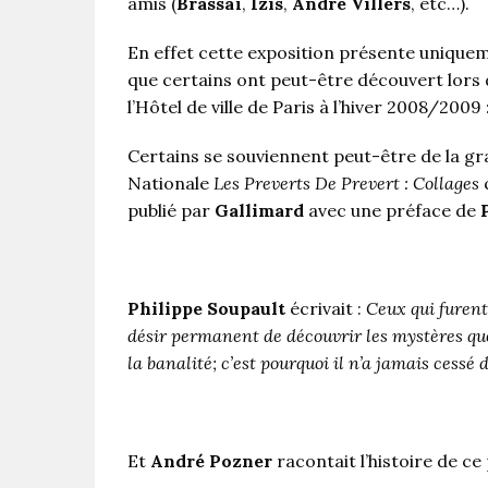
amis (
Brassaï
,
Izis
,
André Villers
, etc…).
En effet cette exposition présente uniquem
que certains ont peut-être découvert lors 
l’Hôtel de ville de Paris à l’hiver 2008/2009 :
Certains se souviennent peut-être de la gr
Nationale
Les Preverts De Prevert : Collages
q
publié par
Gallimard
avec une préface de
Philippe Soupault
écrivait :
Ceux qui furent
désir permanent de découvrir les mystères quoti
la banalité; c’est pourquoi il n’a jamais cessé 
Et
André Pozner
racontait l’histoire de c