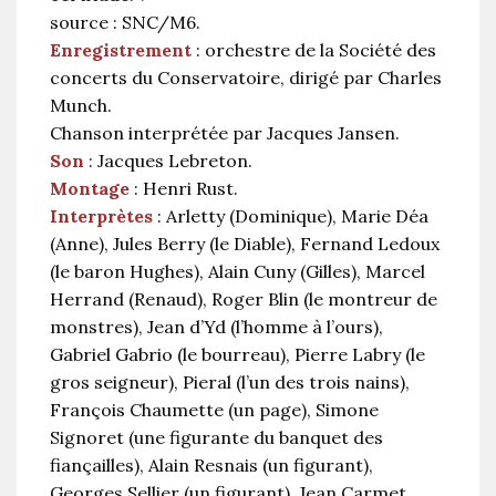
source : SNC/M6.
Enregistrement
: orchestre de la Société des
concerts du Conservatoire, dirigé par Charles
Munch.
Chanson interprétée par Jacques Jansen.
Son
: Jacques Lebreton.
Montage
: Henri Rust.
Interprètes
: Arletty (Dominique), Marie Déa
(Anne), Jules Berry (le Diable), Fernand Ledoux
(le baron Hughes), Alain Cuny (Gilles), Marcel
Herrand (Renaud), Roger Blin (le montreur de
monstres), Jean d’Yd (l’homme à l’ours),
Gabriel Gabrio (le bourreau), Pierre Labry (le
gros seigneur), Pieral (l’un des trois nains),
François Chaumette (un page), Simone
Signoret (une figurante du banquet des
fiançailles), Alain Resnais (un figurant),
Georges Sellier (un figurant), Jean Carmet,