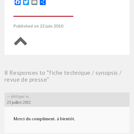
Facebook
Twitter
Email
Partager
Published on 22 juin 2010
Retour en haut de page
8 Responses to “fiche technique / synopsis /
revue de presse”
philippe m.
23 juillet 2012
Merci du compliment. à bientôt.