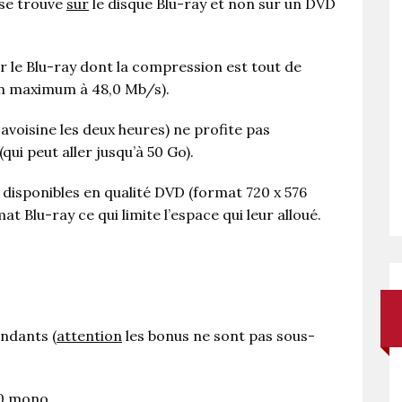
 se trouve
sur
le disque Blu-ray et non sur un DVD
ur le Blu-ray dont la compression est tout de
n maximum à 48,0 Mb/s).
 avoisine les deux heures) ne profite pas
ui peut aller jusqu’à 50 Go).
isponibles en qualité DVD (format 720 x 576
at Blu-ray ce qui limite l’espace qui leur alloué.
ndants (
attention
les bonus ne sont pas sous-
.0 mono