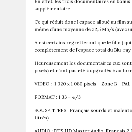
En effet, les trois documentaires en bonus
supplémentaire.
Ce qui réduit donc l’espace alloué au film s
même d’une moyenne de 32,5 Mb/s (avec u
Ainsi certains regretteront que le film ( qui
complètement de l’espace total du Blu-ray (q
Heureusement les documentaires eux sont d
pixels) et n’ont pas été « upgradés » au form
VIDEO : 1 920 x 1 080 pixels – Zone B – PAL
FORMAT : 1.33 – 4/3
SOUS-TITRES : Français sourds et malente
titrés).
AUDIO : DTS HD Master Audio: Français:2