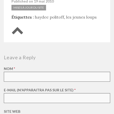
Published on 19 mai 2010
MISES À JOUR DU SITE
Étiquettes :
haydee politoff
,
les jeunes loups
Retour en haut de page
Leave a Reply
NOM
*
E-MAIL (N'APPARAITRA PAS SUR LE SITE)
*
SITE WEB