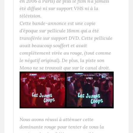
en 2006 à Paris) de plus le film n’a jamais
été diffusé ni sur support VHS ni à la
télévision.
Cette bande-annonce est une copie
d’époque sur pellicule 16mm qui a été
transférée sur support DVD. Cette pellicule
avait beaucoup souffert et avait
complètement virée au rouge, (tout comme
le négatif original). De plus, la piste son
Mono ne se trouvait que sur le canal droit.
Nous avons réussi à atténuer cette
dominante rouge pour tenter de vous la