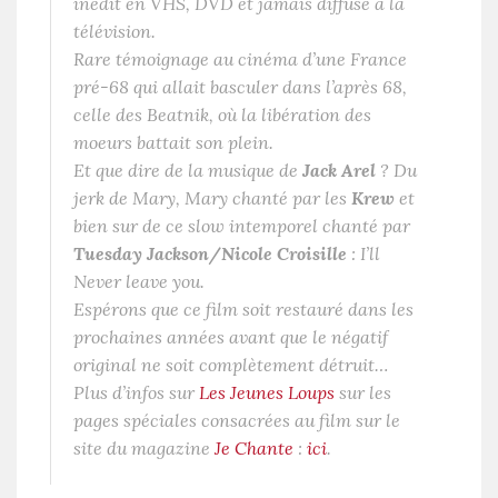
inédit en VHS, DVD et jamais diffusé à la
télévision.
Rare témoignage au cinéma d’une France
pré-68 qui allait basculer dans l’après 68,
celle des Beatnik, où la libération des
moeurs battait son plein.
Et que dire de la musique de
Jack Arel
? Du
jerk de
Mary, Mary
chanté par les
Krew
et
bien sur de ce slow intemporel chanté par
Tuesday Jackson/Nicole Croisille
:
I’ll
Never leave you
.
Espérons que ce film soit restauré dans les
prochaines années avant que le négatif
original ne soit complètement détruit…
Plus d’infos sur
Les Jeunes Loups
sur les
pages spéciales consacrées au film sur le
site du magazine
Je Chante
:
ici
.