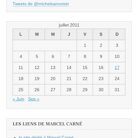
Tweets de @michelsanvoisin
juillet 2011
L
M
M
J
V
S
D
1
2
3
4
5
6
7
8
9
10
11
12
13
14
15
16
17
18
19
20
21
22
23
24
25
26
27
28
29
30
31
« Juin
Sep »
LES LIENS DE MARCEL CARNÉ
le site dédié à Marcel Carné