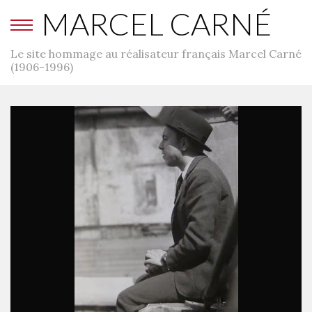
MARCEL CARNÉ
Le site hommage au réalisateur français Marcel Carné
(1906-1996)