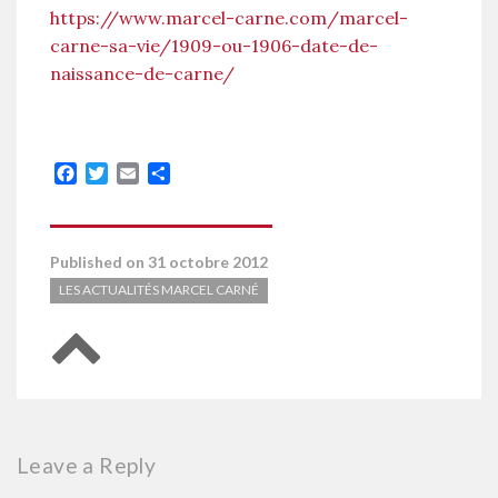
https://www.marcel-carne.com/marcel-
carne-sa-vie/1909-ou-1906-date-de-
naissance-de-carne/
Facebook
Twitter
Email
Partager
Published on 31 octobre 2012
LES ACTUALITÉS MARCEL CARNÉ
Retour en haut de page
Leave a Reply