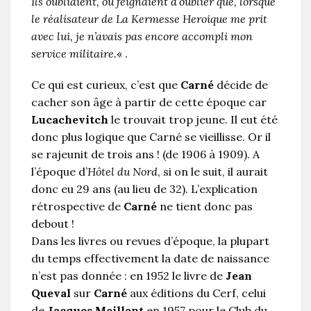
Ils oubliaient, ou feignaient d’oublier que, lorsque
le réalisateur de La Kermesse Heroique me prit
avec lui, je n’avais pas encore accompli mon
service militaire.
« .
Ce qui est curieux, c’est que
Carné
décide de
cacher son âge à partir de cette époque car
Lucachevitch
le trouvait trop jeune. Il eut été
donc plus logique que Carné se vieillisse. Or il
se rajeunit de trois ans ! (de 1906 à 1909). A
l’époque d’
Hôtel du Nord
, si on le suit, il aurait
donc eu 29 ans (au lieu de 32). L’explication
rétrospective de
Carné
ne tient donc pas
debout !
Dans les livres ou revues d’époque, la plupart
du temps effectivement la date de naissance
n’est pas donnée : en 1952 le livre de
Jean
Queval
sur
Carné
aux éditions du Cerf, celui
de
Jacques Meillant
en 1957 pour le Club du