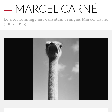
MARCEL CARNÉ
Le site hommage au réalisateur français Marcel Carné
(1906-1996)