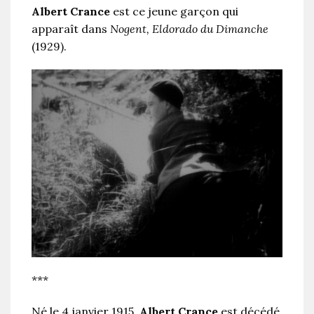
Albert Crance
est ce jeune garçon qui
apparaît dans
Nogent, Eldorado du Dimanche
(1929).
***
Né le
4 janvier 1915
,
Albert Crance
est décédé