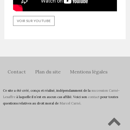
VOIR SUR YOUTUBE
Contact
Plan du site
Mentions légales
Ce site a été créé, conçu et réalisé, indépendamment de la
succession Carné-
Lesaffre
à laquelle il n’est en aucun cas affilié. Voici son
contact
pour toutes
questions relatives au droit moral de
Marcel Carné
.
Retour en