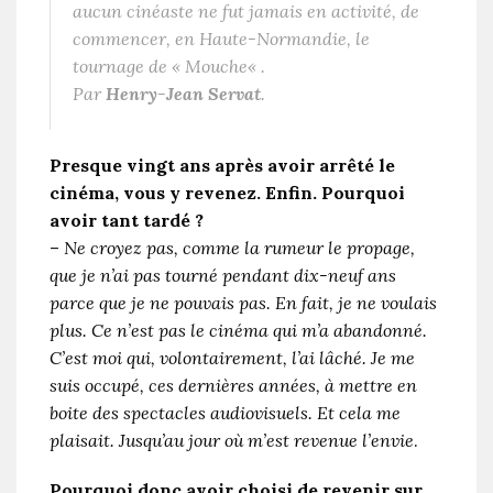
aucun cinéaste ne fut jamais en activité, de
commencer, en Haute-Normandie, le
tournage de «
Mouche
« .
Par
Henry-Jean Servat
.
Presque vingt ans après avoir arrêté le
cinéma, vous y revenez. Enfin. Pourquoi
avoir tant tardé ?
–
Ne croyez pas, comme la rumeur le propage,
que je n’ai pas tourné pendant dix-neuf ans
parce que je ne pouvais pas. En fait, je ne voulais
plus. Ce n’est pas le cinéma qui m’a abandonné.
C’est moi qui, volontairement, l’ai lâché. Je me
suis occupé, ces dernières années, à mettre en
boite des spectacles audiovisuels. Et cela me
plaisait. Jusqu’au jour où m’est revenue l’envie
.
Pourquoi donc avoir choisi de revenir sur