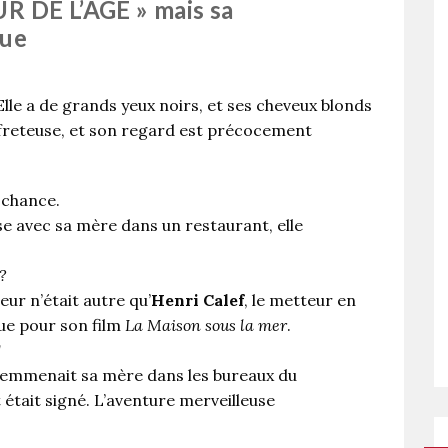
R DE L’AGE » mais sa
nue
 Elle a de grands yeux noirs, et ses cheveux blonds
ouffreteuse, et son regard est précocement
 chance.
e avec sa mère dans un restaurant, elle
?
eur n’était autre qu’
Henri Calef
, le metteur en
ue pour son film
La Maison sous la mer
.
!
emmenait sa mère dans les bureaux du
 était signé. L’aventure merveilleuse