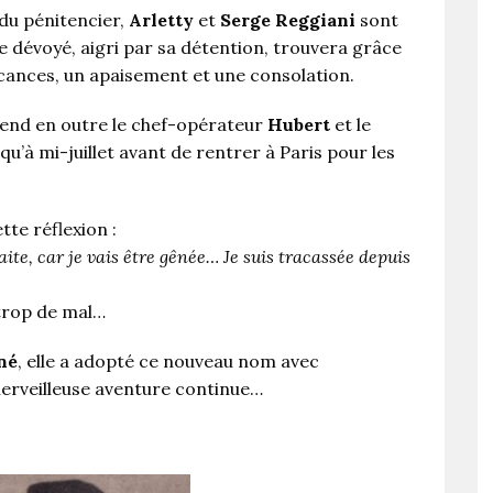
 du pénitencier,
Arletty
et
Serge Reggiani
sont
ne dévoyé, aigri par sa détention, trouvera grâce
cances, un apaisement et une consolation.
rend en outre le chef-opérateur
Hubert
et le
usqu’à mi-juillet avant de rentrer à Paris pour les
ette réflexion :
aite, car je vais être gênée… Je suis tracassée depuis
 trop de mal…
né
, elle a adopté ce nouveau nom avec
merveilleuse aventure continue…