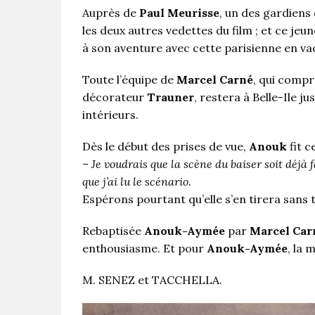
Auprès de
Paul Meurisse
, un des gardiens
les deux autres vedettes du film ; et ce jeu
à son aventure avec cette parisienne en va
Toute l’équipe de
Marcel Carné
, qui comp
décorateur
Trauner
, restera à Belle-Ile j
intérieurs.
Dès le début des prises de vue,
Anouk
fit c
–
Je voudrais que la scène du baiser soit déjà f
que j’ai lu le scénario
.
Espérons pourtant qu’elle s’en tirera sans
Rebaptisée
Anouk-Aymée
par
Marcel Car
enthousiasme. Et pour
Anouk-Aymée
, la 
M. SENEZ et TACCHELLA.