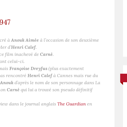
1947
acré à
Anouk Aimée
à l’occasion de son deuxième
Mer
d’
Henri Calef
.
 ce film inachevé de
Carné
.
nt celui-ci.
mais
Françoise Dreyfus
(plus exactement
 pas rencontré
Henri Calef
à Cannes mais rue du
Anouk
d’après le nom de son personnage dans
La
non
Carné
qui lui a trouvé son pseudo définitif
view dans le journal anglais
The Guardian
en