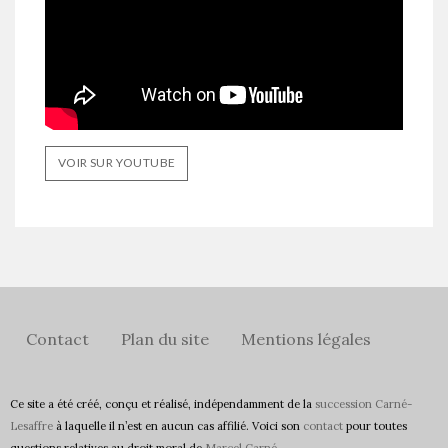
VOIR SUR YOUTUBE
Contact
Plan du site
Mentions légales
Ce site a été créé, conçu et réalisé, indépendamment de la
succession Carné-
Lesaffre
à laquelle il n’est en aucun cas affilié. Voici son
contact
pour toutes
questions relatives au droit moral de
Marcel Carné
.