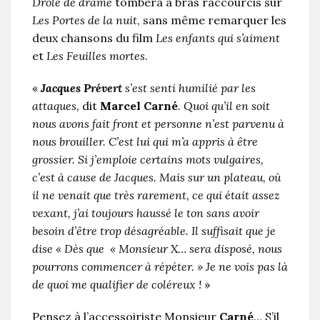
Drôle de drame
tombera à bras raccourcis sur
Les Portes de la nuit
, sans même remarquer les
deux chansons du film
Les enfants qui s’aiment
et
Les Feuilles mortes
.
«
Jacques Prévert
s’est senti humilié par les
attaques,
dit
Marcel Carné
.
Quoi qu’il en soit
nous avons fait front et personne n’est parvenu à
nous brouiller. C’est lui qui m’a appris à être
grossier. Si j’emploie certains mots vulgaires,
c’est à cause de Jacques. Mais sur un plateau, où
il ne venait que très rarement, ce qui était assez
vexant, j’ai toujours haussé le ton sans avoir
besoin d’être trop désagréable. Il suffisait que je
dise « Dès que « Monsieur X… sera disposé, nous
pourrons commencer à répéter. » Je ne vois pas là
de quoi me qualifier de coléreux !
»
Pensez à l’accessoiriste Monsieur
Carné
… S’il