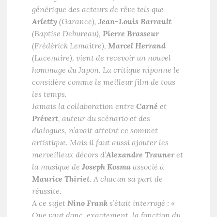
générique des acteurs de rêve tels que
Arletty
(Garance),
Jean-Louis Barrault
(Baptise Debureau),
Pierre Brasseur
(Frédérick Lemaitre),
Marcel Herrand
(Lacenaire), vient de recevoir un nouvel
hommage du Japon. La critique niponne le
considère comme le meilleur film de tous
les temps.
Jamais la collaboration entre
Carné
et
Prévert
, auteur du scénario et des
dialogues, n’avait atteint ce sommet
artistique. Mais il faut aussi ajouter les
merveilleux décors d’
Alexandre Trauner
et
la musique de
Joseph Kosma
associé à
Maurice Thiriet
. A chacun sa part de
réussite.
A ce sujet
Nino Frank
s’était interrogé : «
Que vaut donc, exactement, la fonction du