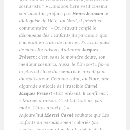
scénariste ?
» Dans son livre
Petit cinéma
sentimental
, préfacé par
Henri Jeanson
le
dialoguise de
Hôtel du Nord
, il faisait ce
commentaire : «
On m’avait confié le
découpage des « Enfants du paradis », que
l’on était en train de tourner. J’y avais puisé
de nouvelle raisons d’admirer
Jacques
Prévert
: c’est, sans le moindre doute, son
meilleur scénario. Aussi, le film sorti, fis-je
le plus vif éloge du scénariste, aux dépens
du réalisateur. Cela me valut, au Flore, une
algarade amicale de l’irascible
Carné
.
Jacques Prevert
était présent. Il confirma :
« Marcel a raison. C’est lui l’auteur, pas
moi ». J’étais ahuri (…)
»
Aujourd’hui
Marcel Carné
souhaite que
Les
Enfants du paradis
soient coloriés (ou
« colorisés ») pour toucher le public de la