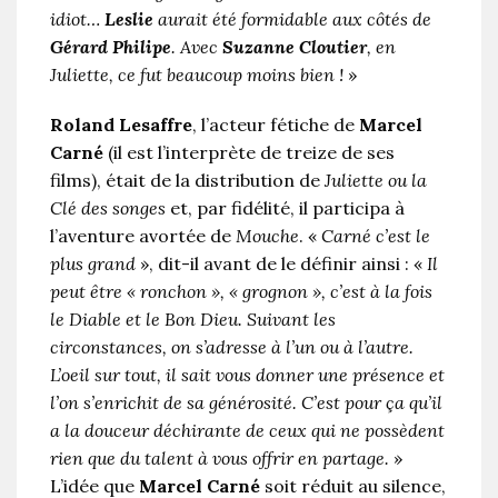
idiot…
Leslie
aurait été formidable aux côtés de
Gérard Philipe
. Avec
Suzanne Cloutier
, en
Juliette, ce fut beaucoup moins bien !
»
Roland Lesaffre
, l’acteur fétiche de
Marcel
Carné
(il est l’interprète de treize de ses
films), était de la distribution de
Juliette ou la
Clé des songes
et, par fidélité, il participa à
l’aventure avortée de
Mouche
. «
Carné c’est le
plus grand
», dit-il avant de le définir ainsi : «
Il
peut être « ronchon », « grognon », c’est à la fois
le Diable et le Bon Dieu. Suivant les
circonstances, on s’adresse à l’un ou à l’autre.
L’oeil sur tout, il sait vous donner une présence et
l’on s’enrichit de sa générosité. C’est pour ça qu’il
a la douceur déchirante de ceux qui ne possèdent
rien que du talent à vous offrir en partage.
»
L’idée que
Marcel Carné
soit réduit au silence,