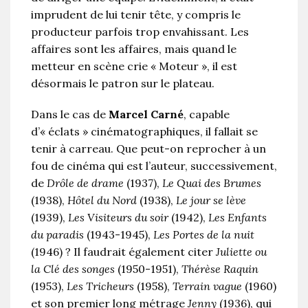
imprudent de lui tenir tête, y compris le
producteur parfois trop envahissant. Les
affaires sont les affaires, mais quand le
metteur en scène crie « Moteur », il est
désormais le patron sur le plateau.
Dans le cas de
Marcel Carné
, capable
d’« éclats » cinématographiques, il fallait se
tenir à carreau. Que peut-on reprocher à un
fou de cinéma qui est l’auteur, successivement,
de
Drôle de drame
(1937),
Le Quai des Brumes
(1938),
Hôtel du Nord
(1938),
Le jour se lève
(1939),
Les Visiteurs du soir
(1942),
Les Enfants
du paradis
(1943-1945),
Les Portes de la nuit
(1946) ? Il faudrait également citer
Juliette ou
la Clé des songes
(1950-1951),
Thérèse Raquin
(1953),
Les Tricheurs
(1958),
Terrain vague
(1960)
et son premier long métrage
Jenny
(1936), qui