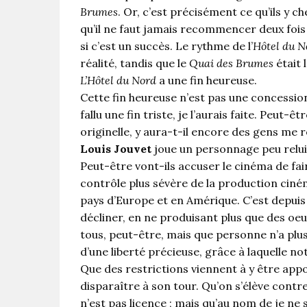
Brumes
. Or, c’est précisément ce qu’ils y
qu’il ne faut jamais recommencer deux fois
si c’est un succès. Le rythme de l’
Hôtel du N
réalité, tandis que le
Quai des Brumes
était 
L’Hôtel du Nord
a une fin heureuse.
Cette fin heureuse n’est pas une concession. 
fallu une fin triste, je l’aurais faite. Peut-
originelle, y aura-t-il encore des gens me 
Louis Jouvet
joue un personnage peu relu
Peut-être vont-ils accuser le cinéma de f
contrôle plus sévère de la production ciné
pays d’Europe et en Amérique. C’est depu
décliner, en ne produisant plus que des oe
tous, peut-être, mais que personne n’a plus 
d’une liberté précieuse, grâce à laquelle no
Que des restrictions viennent à y être app
disparaître à son tour. Qu’on s’élève contre
n’est pas licence ; mais qu’au nom de je ne