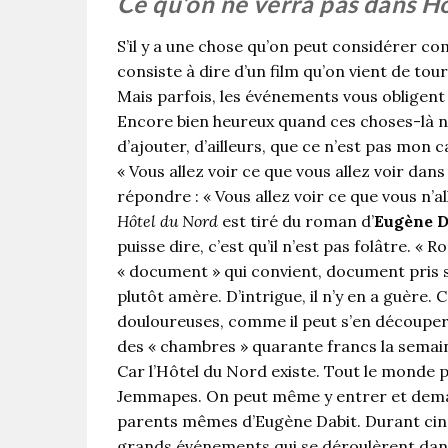
Ce qu’on ne verra pas dans H
S’il y a une chose qu’on peut considérer com
consiste à dire d’un film qu’on vient de tourn
Mais parfois, les événements vous obligent à
Encore bien heureux quand ces choses-là ne
d’ajouter, d’ailleurs, que ce n’est pas mon 
« Vous allez voir ce que vous allez voir dans
répondre : « Vous allez voir ce que vous n’a
Hôtel du Nord
est tiré du roman d’
Eugène D
puisse dire, c’est qu’il n’est pas folâtre. « R
« document » qui convient, document pris sur
plutôt amère. D’intrigue, il n’y en a guère. C
douloureuses, comme il peut s’en découper d
des « chambres » quarante francs la semai
Car l’Hôtel du Nord existe. Tout le monde 
Jemmapes. On peut même y entrer et deman
parents mêmes d’Eugène Dabit. Durant cinq 
grands événements qui se déroulèrent dan