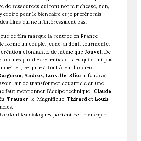
ive de ressources qui font notre richesse, non,
 y croire pour le bien faire et je préférerais
es films qui ne m’intéressaient pas.
z que ce film marque la rentrée en France
elle forme un couple, jeune, ardent, tourmenté,
e création étonnante, de même que
Jouvet
. De
tournés par d’excellents artistes qui n’ont pas
houettes, ce qui est tout à leur honneur.
Bergeron
,
Andrex
,
Lurville
,
Blier
, il faudrait
oir l’air de transformer cet article en une
me faut mentionner l’équipe technique :
Claude
és,
Trauner
-le-Magnifique,
Thirard
et
Louis
acles.
rible dont les dialogues portent cette marque