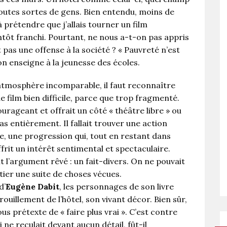
 toutes sortes de gens. Bien entendu, moins de
à prétendre que j’allais tourner un film
bientôt franchi. Pourtant, ne nous a-t-on pas appris
t pas une offense à la société ? « Pauvreté n’est
’on enseigne à la jeunesse des écoles.
 atmosphère incomparable, il faut reconnaître
e film bien difficile, parce que trop fragmenté.
ourageant et offrait un côté « théâtre libre » ou
as entièrement. Il fallait trouver une action
e, une progression qui, tout en restant dans
ffrit un intérêt sentimental et spectaculaire.
it l’argument rêvé : un fait-divers. On ne pouvait
tier une suite de choses vécues.
d’
Eugène Dabit
, les personnages de son livre
rouillement de l’hôtel, son vivant décor. Bien sûr,
us prétexte de « faire plus vrai ». C’est contre
 ne reculait devant aucun détail, fût-il