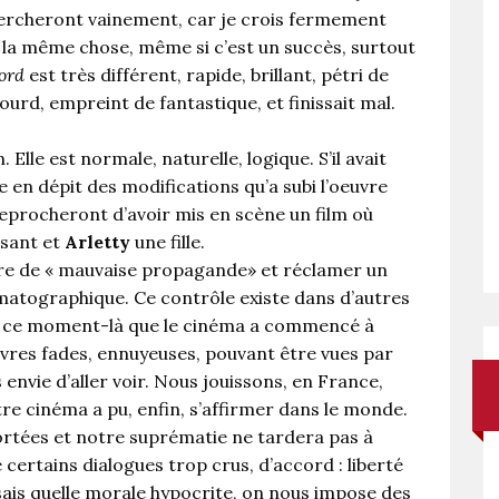
 chercheront vainement, car je crois fermement
 la même chose, même si c’est un succès, surtout
ord
est très différent, rapide, brillant, pétri de
lourd, empreint de fantastique, et finissait mal.
Elle est normale, naturelle, logique. S’il avait
être en dépit des modifications qu’a subi l’oeuvre
reprocheront d’avoir mis en scène un film où
isant et
Arletty
une fille.
aire de « mauvaise propagande» et réclamer un
matographique. Ce contrôle existe dans d’autres
is ce moment-là que le cinéma a commencé à
uvres fades, ennuyeuses, pouvant être vues par
envie d’aller voir. Nous jouissons, en France,
tre cinéma a pu, enfin, s’affirmer dans le monde.
ortées et notre suprématie ne tardera pas à
 certains dialogues trop crus, d’accord : liberté
 sais quelle morale hypocrite, on nous impose des