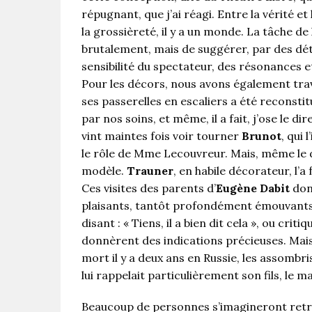
répugnant, que j’ai réagi. Entre la vérité et
la grossièreté, il y a un monde. La tâche de l
brutalement, mais de suggérer, par des détail
sensibilité du spectateur, des résonances 
Pour les décors, nous avons également trav
ses passerelles en escaliers a été reconstit
par nos soins, et même, il a fait, j’ose le di
vint maintes fois voir tourner
Brunot
, qui 
le rôle de Mme Lecouvreur. Mais, même le 
modèle.
Trauner
, en habile décorateur, l’
Ces visites des parents d’
Eugène Dabit
donn
plaisants, tantôt profondément émouvants. 
disant : « Tiens, il a bien dit cela », ou criti
donnèrent des indications précieuses. Mais, 
mort il y a deux ans en Russie, les assombr
lui rappelait particulièrement son fils, le
Beaucoup de personnes s’imagineront ret