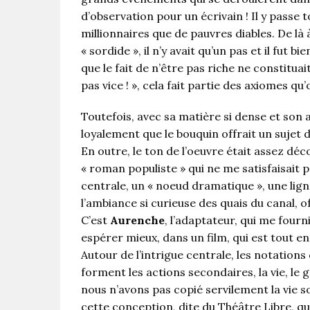
d’observation pour un écrivain ! Il y passe
millionnaires que de pauvres diables. De là 
« sordide », il n’y avait qu’un pas et il fut 
que le fait de n’être pas riche ne constituai
pas vice ! », cela fait partie des axiomes qu
Toutefois, avec sa matière si dense et son
loyalement que le bouquin offrait un sujet d
En outre, le ton de l’oeuvre était assez déc
« roman populiste » qui ne me satisfaisait p
centrale, un « noeud dramatique », une lign
l’ambiance si curieuse des quais du canal, o
C’est
Aurenche
, l’adaptateur, qui me fourn
espérer mieux, dans un film, qui est tout en
Autour de l’intrigue centrale, les notations 
forment les actions secondaires, la vie, le g
nous n’avons pas copié servilement la vie so
cette conception, dite du Théâtre Libre, qui