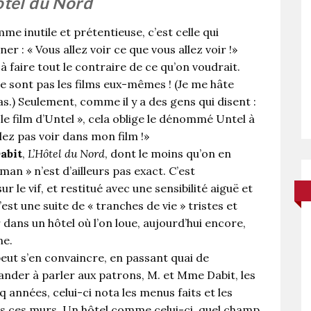
ôtel du Nord
me inutile et prétentieuse, c’est celle qui
er : « Vous allez voir ce que vous allez voir !»
 faire tout le contraire de ce qu’on voudrait.
 sont pas les films eux-mêmes ! (Je me hâte
cas.) Seulement, comme il y a des gens qui disent :
 le film d’Untel », cela oblige le dénommé Untel à
llez pas voir dans mon film !»
abit
,
L’Hôtel du Nord
, dont le moins qu’on en
oman » n’est d’ailleurs pas exact. C’est
 le vif, et restitué avec une sensibilité aiguë et
’est une suite de « tranches de vie » tristes et
ans un hôtel où l’on loue, aujourd’hui encore,
ne.
peut s’en convaincre, en passant quai de
der à parler aux patrons, M. et Mme Dabit, les
années, celui-ci nota les menus faits et les
s ces murs. Un hôtel comme celui-ci, quel champ