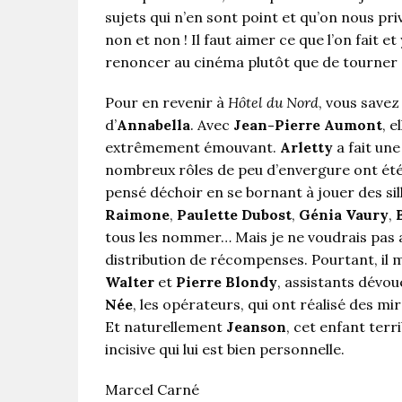
sujets qui n’en sont point et qu’on nous pr
non et non ! Il faut aimer ce que l’on fait et
renoncer au cinéma plutôt que de tourner d
Pour en revenir à
Hôtel du Nord
, vous save
d’
Annabella
. Avec
Jean-Pierre Aumont
, 
extrêmement émouvant.
Arletty
a fait un
nombreux rôles de peu d’envergure ont été 
pensé déchoir en se bornant à jouer des sil
Raimone
,
Paulette Dubost
,
Génia Vaury
,
tous les nommer… Mais je ne voudrais pas av
distribution de récompenses. Pourtant, il 
Walter
et
Pierre Blondy
, assistants dévou
Née
, les opérateurs, qui ont réalisé des mir
Et naturellement
Jeanson
, cet enfant ter
incisive qui lui est bien personnelle.
Marcel Carné