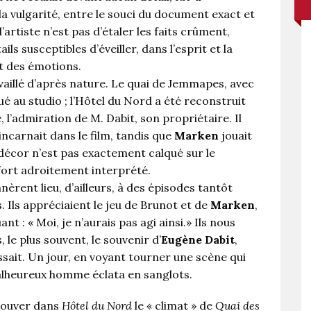
 la vulgarité, entre le souci du document exact et
’artiste n’est pas d’étaler les faits crûment,
s susceptibles d’éveiller, dans l’esprit et la
et des émotions.
aillé d’après nature. Le quai de Jemmapes, avec
ué au studio ; l’Hôtel du Nord a été reconstruit
re, l’admiration de M. Dabit, son propriétaire. Il
l’incarnait dans le film, tandis que
Marken
jouait
décor n’est pas exactement calqué sur le
a fort adroitement interprété.
èrent lieu, d’ailleurs, à des épisodes tantôt
Ils appréciaient le jeu de Brunot et de
Marken
,
quant : « Moi, je n’aurais pas agi ainsi.» Ils nous
le plus souvent, le souvenir d’
Eugène Dabit
,
issait. Un jour, en voyant tourner une scène qui
 malheureux homme éclata en sanglots.
rouver dans
Hôtel du Nord
le « climat » de
Quai des