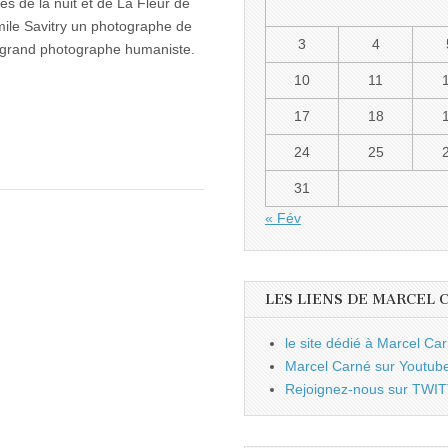
s de la nuit et de La Fleur de
mile Savitry un photographe de
3
4
n grand photographe humaniste.
10
11
17
18
24
25
31
« Fév
LES LIENS DE MARCEL 
le site dédié à Marcel Ca
Marcel Carné sur Youtub
Rejoignez-nous sur TWI