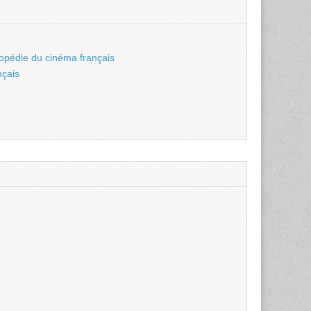
opédie du cinéma français
nçais