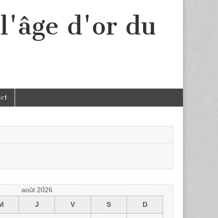
l'âge d'or du
act
août 2026
M
J
V
S
D