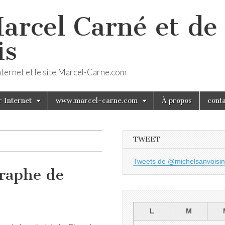
arcel Carné et de 
is
Internet et le site Marcel-Carne.com
 Internet
www.marcel-carne.com
À propos
cont
TWEET
Tweets de @michelsanvoisin
graphe de
L
M