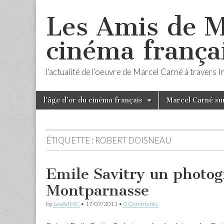
Les Amis de M
cinéma frança
l'actualité de l'oeuvre de Marcel Carné à travers 
Skip
Main
l’âge d’or du cinéma français
Marcel Carné sur
to
menu
content
ÉTIQUETTE :
ROBERT DOISNEAU
Emile Savitry un photo
Montparnasse
by
LesAdMC
•
17/07/2011
•
0 Comments