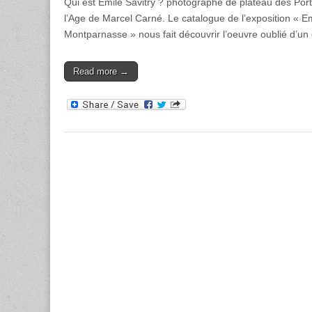
Qui est Emile Savitry ? photographe de plateau des Porte
l’Age de Marcel Carné. Le catalogue de l’exposition « E
Montparnasse » nous fait découvrir l’oeuvre oublié d’u
Read more →