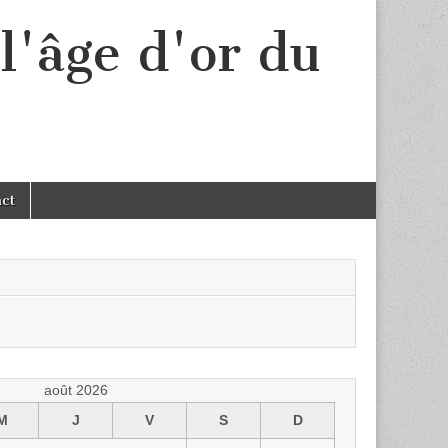
l'âge d'or du
act
août 2026
M
J
V
S
D