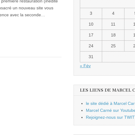
 première restauration (inédite
nsacré un nouveau site vous
3
4
fférence avec la seconde…
10
11
17
18
24
25
31
« Fév
LES LIENS DE MARCEL 
le site dédié à Marcel Ca
Marcel Carné sur Youtub
Rejoignez-nous sur TWI