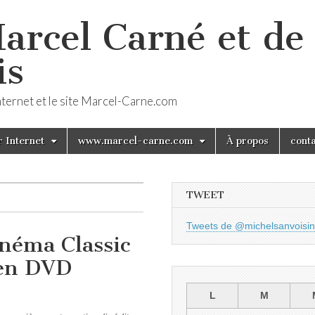
arcel Carné et de 
is
Internet et le site Marcel-Carne.com
 Internet
www.marcel-carne.com
À propos
cont
TWEET
Tweets de @michelsanvoisin
néma Classic
 en DVD
L
M