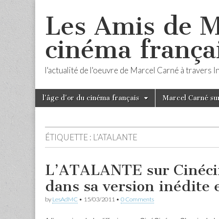
Les Amis de M
cinéma frança
l'actualité de l'oeuvre de Marcel Carné à travers 
Skip
Main
l’âge d’or du cinéma français
Marcel Carné sur
to
menu
content
ÉTIQUETTE :
L’ATALANTE
L’ATALANTE sur Cinéci
dans sa version inédite
by
LesAdMC
•
15/03/2011
•
0 Comments