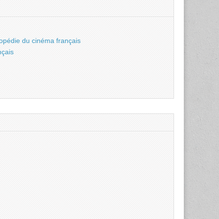
opédie du cinéma français
nçais