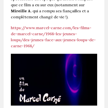
que ce film a eu sur eux (notamment sur
Mireille A.
qui a rompu ses fiançailles et a
complètement changé de vie !).
https://www.marcel-carne.com/les-films-
de-marcel-carne/1968-les-jeunes-
loups/des-jeunes-face-aux-jeunes-loups-de-
carne-1968/