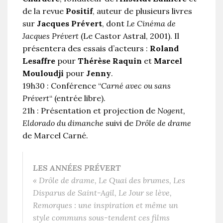
de la revue
Positif
, auteur de plusieurs livres
sur
Jacques Prévert
, dont
Le Cinéma de
Jacques Prévert
(Le Castor Astral, 2001). Il
présentera des essais d’acteurs :
Roland
Lesaffre
pour
Thérèse Raquin
et
Marcel
Mouloudji
pour
Jenny
.
19h30 : Conférence “
Carné avec ou sans
Prévert
“ (entrée libre).
21h : Présentation et projection de
Nogent,
Eldorado du dimanche
suivi de
Drôle de drame
de Marcel Carné.
LES ANNÉES PRÉVERT
«
Drôle de drame, Le Quai des brumes, Les
Disparus de Saint-Agil, Le Jour se lève,
Remorques : une inspiration et même un
style communs sous-tendent ces films