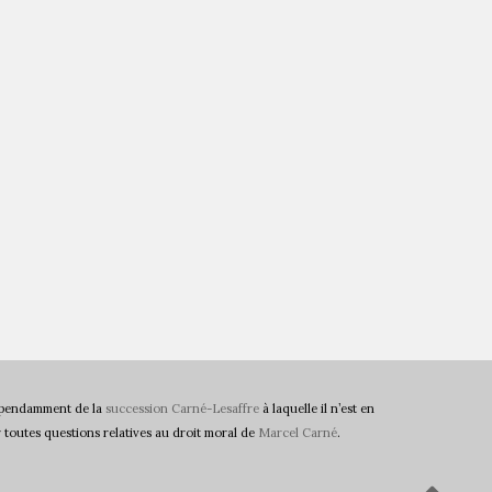
ndépendamment de la
succession Carné-Lesaffre
à laquelle il n’est en
toutes questions relatives au droit moral de
Marcel Carné
.