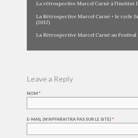
La rétrospective Marcel Carné à l’Institut L
La Rétrospective Marcel Carné + le cycle J
(2012)
La Rétrospective Marcel Carné au Festival
Leave a Reply
NOM
*
E-MAIL (N'APPARAITRA PAS SUR LE SITE)
*